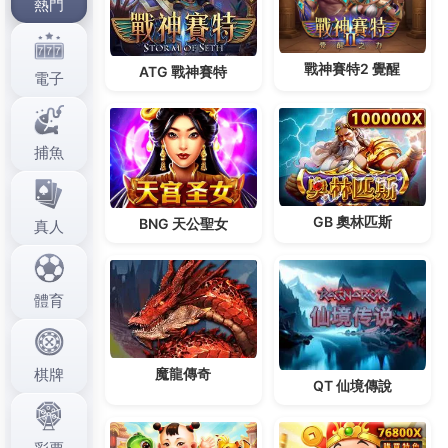
分類
一次都有機會觸發百萬連抽。3a娛樂城更與國際賽事
3a娛樂城
合作推出冠軍挑戰賽，優勝者可抱走豪華獎金。即日
Uncategorized
起至活動期間，累積存款滿10萬元即贈限量版加密錢
包，讓數位資產與娛樂激情同步升級！
分類:
3a娛樂城
上一篇文章
3a娛樂城讓你可以盡情享受你的時間和放鬆
下一篇文章
3a娛樂城不定期推出獨家優惠和獎金活動，讓您的娛
樂體驗更加超值