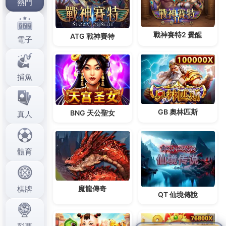
分類
覺。3a娛樂城讓你隨時隨地的享受到真人娛樂帶來的
3a娛樂城
樂趣，超多精品的線上遊戲彙聚，等你來愉快玩耍。
Uncategorized
分類:
3a娛樂城
上一篇文章
3a娛樂城擁有最多遊戲種類，絕對是目前娛樂城首選
下一篇文章
3a娛樂城為玩家提供一個公正和安全的網路遊戲空間