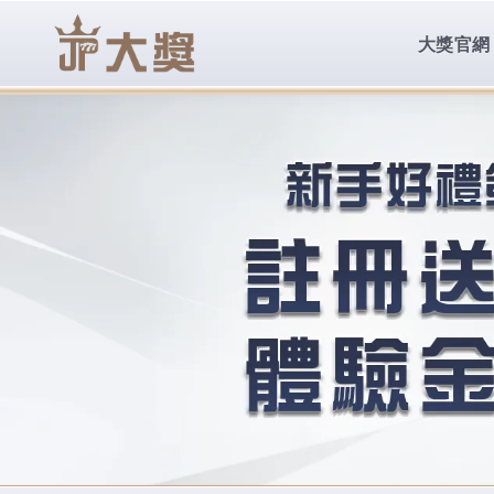
3A
Home
»
3
娛
樂
3A娛樂城是您的博弈夢想成真之地，是公認的
正出娛樂城平台，絕對值得玩家的信賴，顧客
城
無需下載、安裝，即可使用。
官
方
中
立即註冊
文
網
資
站
搜尋
訊
搜
尋
欄
最新信息