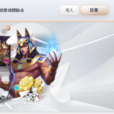
玩，歡
日
線上娛樂王國。平台技
腦隨時切換，讓你在通
實時對戰等，每款遊戲
的遊戲環境是3A的承
a娛樂城新手福利重磅
命，及時解決各類問