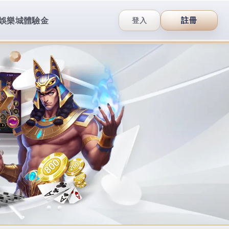
零風險
阻的遊
無需繁瑣安裝，隨時
鈕合理佈局，涵蓋德州
多變，趣味十足，玩家
儀獎品，讓娛樂不僅收