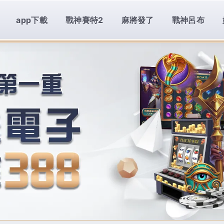
a娛樂城即刻開啟零風險娛樂，享受暢快無阻的遊戲體驗
3a娛樂城即刻開啟
娛樂，享受暢快無
戲體驗
作者:
apple88
發佈日期:
2026 年 2 月 6 日
3a娛樂城
全力最佳化移動端體驗，打造輕量級APP與H5頁面，
隨地暢玩喜愛的遊戲，移動端界面與電腦端同步優化，操作按
撲克、百家樂等經典真人玩法，同步推出創意對戰模式，規則
可根據自身實力自由匹配對手，3a娛樂城助力玩家快速兌換心