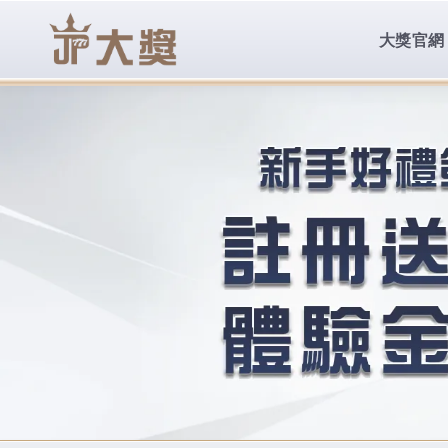
3A
Home
»
3
娛
樂
3A娛樂城是您的博弈夢想成真之地，是公認的
正出娛樂城平台，絕對值得玩家的信賴，顧客
城
無需下載、安裝，即可使用。
官
方
中
立即註冊
文
網
資
站
搜尋
訊
搜
尋
欄
最新信息