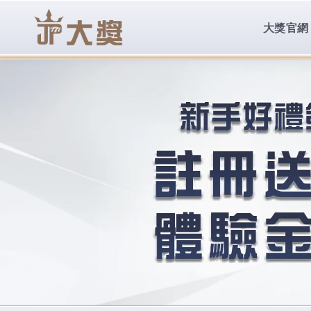
3A
Home
»
Ar
娛
樂
3A娛樂城是您的博弈夢想成真之地，是公認的
正出娛樂城平台，絕對值得玩家的信賴，顧客
城
無需下載、安裝，即可使用。
官
方
中
立即註冊
文
網
資
站
搜尋
訊
搜
尋
欄
最新信息