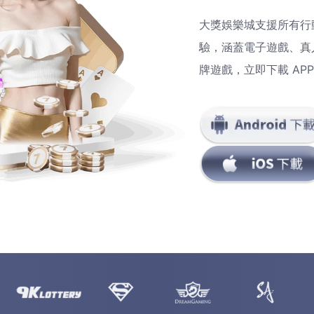
的玩家喜好
讓
你
作者:
apple88
發佈日期:
2024 年 3 月 2 日
一
玩
3a娛樂城的競技娛樂城不僅正規，而且對自己的
就
停
3a
閱讀全文
不
娛
下
樂
來
城
提
供
3a娛樂城體驗各式
各
種
線上遊戲，給玩家
多
元
博彩娛樂
化
遊
作者:
apple88
發佈日期:
2024 年 3 月 2 日
戲，