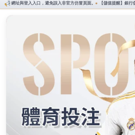
提款秒到帳！3a娛樂城用實力寫下誠信標竿
智勇雙全贏天下，3a娛樂城熱門棋牌遊戲等你
挑戰
3a娛樂城免下載即刻暢玩，網頁端完美支援各
瀏覽器
3a娛樂城專屬客戶經理服務，量身打造尊榮體
驗
重金打造公平環境，3a娛樂城用最高科技杜絕
一切外掛與作弊
分類
3a娛樂城
Uncategorized