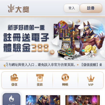
3A
開
啟
主
娛
資
要
選
樂
搜尋
訊
單
Home
»
3a娛樂城讓你可以享受到豐富多樣的遊戲選擇
搜尋
城
欄
和便捷的服務
官
最新信息
方
提款秒到帳！3a娛樂城用實力寫下誠信標竿
3a娛樂城讓你可以享受
中
智勇雙全贏天下，3a娛樂城熱門棋牌遊戲等你挑戰
到豐富多樣的遊戲選擇
3a娛樂城免下載即刻暢玩，網頁端完美支援各瀏覽器
文
3a娛樂城專屬客戶經理服務，量身打造尊榮體驗
和便捷的服務
網
重金打造公平環境，3a娛樂城用最高科技杜絕一切外掛與作弊
作者:
apple88
發佈日期:
2024 年 9 月 7 日
站
3a娛樂城
是一個線上娛樂平台，提供各種遊戲供玩家
選擇。在進行遊戲之前，玩家需要先進行註冊並儲