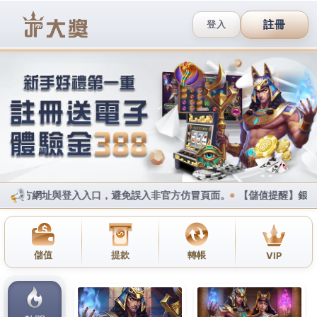
3A
開
啟
主
娛
資
要
選
樂
搜尋
訊
單
Home
»
3a娛樂城讓您在遊戲中得到更多的優勢，享受
搜尋
城
欄
更高的勝利樂趣
官
最新信息
方
提款秒到帳！3a娛樂城用實力寫下誠信標竿
3a娛樂城讓您在遊戲中
中
智勇雙全贏天下，3a娛樂城熱門棋牌遊戲等你挑戰
得到更多的優勢，享受
3a娛樂城免下載即刻暢玩，網頁端完美支援各瀏覽器
文
3a娛樂城專屬客戶經理服務，量身打造尊榮體驗
更高的勝利樂趣
網
重金打造公平環境，3a娛樂城用最高科技杜絕一切外掛與作弊
作者:
apple88
發佈日期:
2024 年 9 月 14 日
站
3a娛樂城
擁有4支刀真人對戰、百家樂、彩票、老虎
機、釣魚機、球版體育等，滿足多樣喜好。與大型平